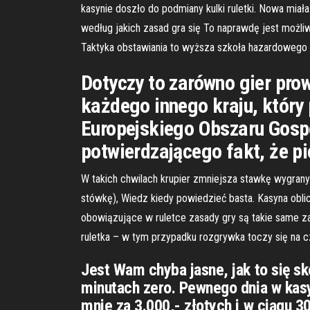
kasynie doszło do podmiany kulki ruletki. Nowa mi
według jakich zasad gra się To naprawdę jest możli
Taktyka obstawiania to wyższa szkoła hazardowego
Dotyczy to zarówno gier prow
każdego innego kraju, który
Europejskiego Obszaru Gosp
potwierdzającego fakt, że p
W takich chwilach krupier zmniejsza stawkę wygran
stówkę), Wiedz kiedy powiedzieć basta. Kasyna obli
obowiązujące w ruletce zasady gry są takie same z
ruletka – w tym przypadku rozgrywka toczy się na c
Jest Wam chyba jasne, jak to się s
minutach zero. Pewnego dnia w kasy
mnie za 3.000,- złotych i w ciągu 3