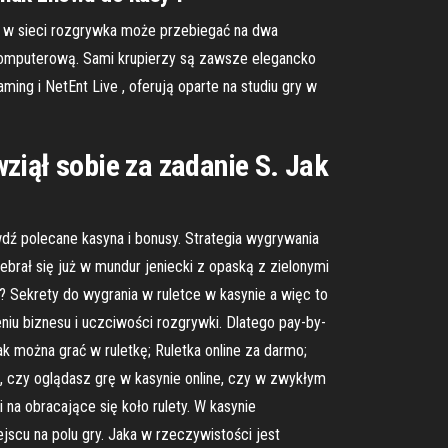
j w sieci rozgrywka może przebiegać na dwa
 komputerową. Sami krupierzy są zawsze elegancko
ming i NetEnt Live , oferują oparte na studiu gry w
ziął sobie za zadanie S. Jak
wdź polecane kasyna i bonusy. Strategia wygrywania
rał się już w mundur jeniecki z opaską z zielonymi
? Sekrety do wygrania w ruletce w kasynie a więc to
eniu biznesu i uczciwości rozgrywki. Dlatego pay-by-
ak można grać w ruletkę; Ruletka online za darmo;
e, czy oglądasz grę w kasynie online, czy w zwykłym
 na obracające się koło rulety. W kasynie
scu na polu gry. Jaka w rzeczywistości jest