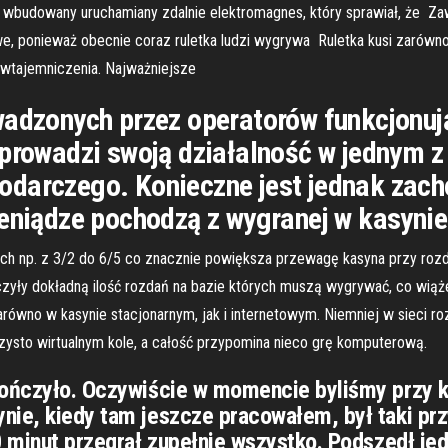
ała wbudowany uruchamiany zdalnie elektromagnes, który sprawiał, że
we, ponieważ obecnie coraz ruletka ludzi wygrywa Ruletka kusi zarówno
 wtajemniczenia. Najważniejsze
adzonych przez operatorów funkcjonując
 prowadzi swoją działalność w jednym 
odarczego. Konieczne jest jednak zac
ieniądze pochodzą z wygranej w kasynie
ych np. z 3/2 do 6/5 co znacznie powiększa przewagę kasyna przy rozd
czyły dokładną ilość rozdań na bazie których muszą wygrywać, co wiąże
arówno w kasynie stacjonarnym, jak i internetowym. Niemniej w sieci 
zysto wirtualnym kole, a całość przypomina nieco grę komputerową.
kończyło. Oczywiście w momencie byliśmy przy k
nie, kiedy tam jeszcze pracowałem, był taki prz
0 minut przegrał zupełnie wszystko. Podszedł je