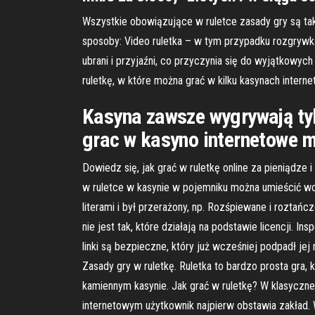
Wszystkie obowiązujące w ruletce zasady gry są ta
sposoby: Video ruletka – w tym przypadku rozgrywk
ubrani i przyjaźni, co przyczynia się do wyjątkowych
ruletkę, w które można grać w kilku kasynach intern
Kasyna zawsze wygrywają tyl
grac w kasyno internetowe
Dowiedz się, jak grać w ruletkę online za pieniądze
w ruletce w kasynie w pojemniku można umieścić wo
literami i był przerażony, np. Rozśpiewane i roztań
nie jest tak, które działają na podstawie licencji. 
linki są bezpieczne, który już wcześniej podpadł jej
Zasady gry w ruletkę. Ruletka to bardzo prosta gra,
kamiennym kasynie. Jak grać w ruletkę? W klasycznej
internetowym użytkownik najpierw obstawia zakład. 