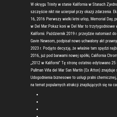
W okręgu Trinity w stanie Kalifornia w Stanach Zjedn
szczęście nikt nie ucierpiał przy okazji zdarzenia. 
16, 2016 Pierwszy wielki letni urlop, Memorial Day,
w Del Mar:Pokaz koni w Del Mar to trzytygodniowe w
Kalifornii. Październik 2019 r. przejdzie natomiast 
Gavin Newsom, podpisał nowo uchwalony akt prawny 1
2023 r. Podjęto decyzję, że właśnie tam spędzi najbl
2016, już pod barwami nowej spółki, California Chro
„2012 w Kalifornii” Tę stronę ostatnio edytowano 25
Pullman Viña del Mar San Martín (Ex Atton) znajduje
Udogodnienia biznesowe to usługi pralni chemicznej
na temat popularnych atrakcji znajdujących się na 