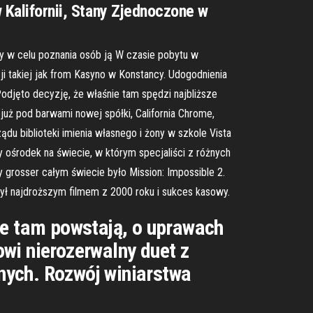
w Kalifornii, Stany Zjednoczone w
y w celu poznania osób ją W czasie pobytu w
i takiej jak from Kasyno w Konstancy. Udogodnienia
djęto decyzję, że właśnie tam spędzi najbliższe
 już pod barwami nowej spółki, California Chrome,
du biblioteki imienia własnego i żony w szkole Vista
y ośrodek na świecie, w którym specjaliści z różnych
ny grosser całym świecie było Mission: Impossible 2.
 był najdroższym filmem z 2000 roku i sukces kasowy.
re tam powstają, o uprawach
owi nierozerwalny duet z
nych. Rozwój winiarstwa