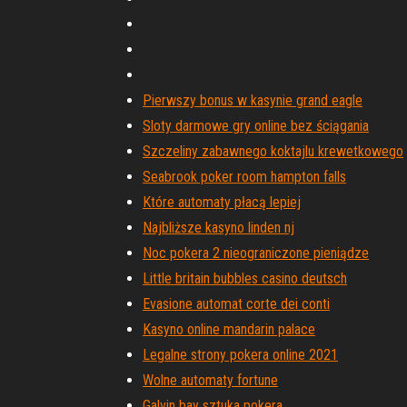
Pierwszy bonus w kasynie grand eagle
Sloty darmowe gry online bez ściągania
Szczeliny zabawnego koktajlu krewetkowego
Seabrook poker room hampton falls
Które automaty płacą lepiej
Najbliższe kasyno linden nj
Noc pokera 2 nieograniczone pieniądze
Little britain bubbles casino deutsch
Evasione automat corte dei conti
Kasyno online mandarin palace
Legalne strony pokera online 2021
Wolne automaty fortune
Galvin bay sztuka pokera