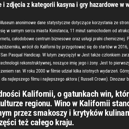
e i zdjęcia z kategorii kasyna i gry hazardowe w 
ar Museum anonimowe dane statystyczne dotyczące korzystania ze stron
 się w samym sercu miasta Konstanca, 11 minut samochodem od atrakcj
netu, całodobowe centrum biznesowe oraz usługi pralni chemicznej. Po
aździerniku, wrócił do Kalifornii by przygotować się do startów w 2016,
 San Pasqual Handicap. W lutym zwyciężył w Jest także członkiem zarzą
echnologii rekonstruktywnej, noszące imię jego i żony. Jest to pierwsz
leczeniem ran. W roku 2000 w filmie udział kilka istotnych wydarzeń. Gór
dla najlepszego filmu i najlepszego aktora ( Russell Crowe). Dinozaur
ności Kalifornii, o gatunkach win, któ
kulturze regionu. Wino w Kalifornii stan
ym przez smakoszy i krytyków kulinar
zęści też całego kraju.