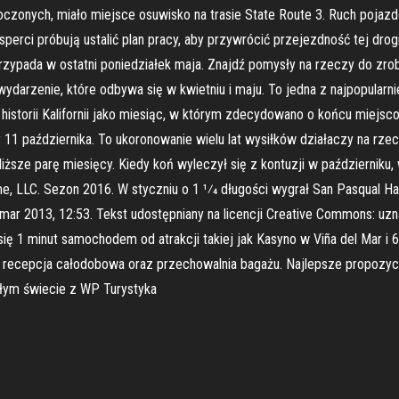
oczonych, miało miejsce osuwisko na trasie State Route 3. Ruch pojazdó
Eksperci próbują ustalić plan pracy, aby przywrócić przejezdność tej dro
 przypada w ostatni poniedziałek maja. Znajdź pomysły na rzeczy do zr
ydarzenie, które odbywa się w kwietniu i maju. To jedna z najpopularn
do historii Kalifornii jako miesiąc, w którym zdecydowano o końcu miejs
1 października. To ukoronowanie wielu lat wysiłków działaczy na rze
iższe parę miesięcy. Kiedy koń wyleczył się z kontuzji w październiku, 
me, LLC. Sezon 2016. W styczniu o 1 1⁄4 długości wygrał San Pasqual H
 mar 2013, 12:53. Tekst udostępniany na licencji Creative Commons: uzn
 się 1 minut samochodem od atrakcji takiej jak Kasyno w Viña del Mar i 
, recepcja całodobowa oraz przechowalnia bagażu. Najlepsze propozycj
całym świecie z WP Turystyka