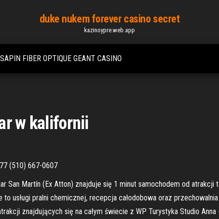
duke nukem forever casino secret
kazinoypre.web.app
SAPIN FIBER OPTIQUE GEANT CASINO
r w kalifornii
577 (510) 667-0607
ar San Martín (Ex Atton) znajduje się 1 minut samochodem od atrakcji ta
e to usługi pralni chemicznej, recepcja całodobowa oraz przechowalni
atrakcji znajdujących się na całym świecie z WP Turystyka Studio Anna