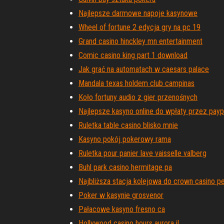
Najlepsze darmowe napoje kasynowe
Wheel of fortune 2 edycja gry na pc 19
Grand casino hinckley mn entertainment
Comic casino king part 1 download
Jak grać na automatach w caesars palace
Mandala texas holdem club campinas
Koło fortuny audio z gier przenośnych
Najlepsze kasyno online do wpłaty przez payp
Ruletka table casino blisko mnie
Kasyno pokój pokerowy rama
Ruletka pour panier lave vaisselle valberg
Buhl park casino hermitage pa
Najbliższa stacja kolejowa do crown casino pe
Poker w kasynie grosvenor
Pałacowe kasyno fresno ca
Hollywood casino hours aurora il