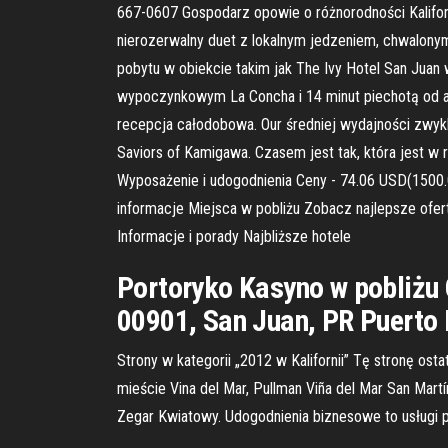
667-0607 Gospodarz opowie o różnorodności Kalifornii
nierozerwalny duet z lokalnym jedzeniem, chwalonym 
pobytu w obiekcie takim jak The Ivy Hotel San Juan
wypoczynkowym La Concha i 14 minut piechotą od a
recepcja całodobowa. Our średniej wydajności zwykl
Saviors of Kamigawa. Czasem jest tak, która jest w 
Wyposażenie i udogodnienia Ceny - 74.06 USD(1500.
informacje Miejsca w pobliżu Zobacz najlepsze ofert
Informacje i porady Najbliższe hotele
Portoryko Kasyno w pobliżu 
00901, San Juan, PR Puerto 
Strony w kategorii „2012 w Kalifornii” Tę stronę os
mieście Vina del Mar, Pullman Viña del Mar San Martí
Zegar Kwiatowy. Udogodnienia biznesowe to usługi 