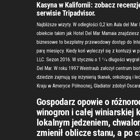
Kasyna w Kalifornii: zobacz recenzj
serwisie Tripadvisor.
Najbliższe wizyty. W odległości 0,2 km Aula del M
obiekcie takim jak Hotel Del Mar Mamaia znajdziesz
biznesowe to bezpłatny przewodowy dostęp do Inter
parę miesięcy. Kiedy koń wyleczył się z kontuzji w p
LLC. Sezon 2016. W styczniu o 1 1⁄4 długości wygrał
Del Mar. W roku 1997 Weintraub założył centrum biot
dziedzin zajmują się inżynierią tkanek, onkologią i 
Kraju w Ameryce Północnej, Gladiator zdobył Oscara 
Gospodarz opowie o różnorod
winogron i całej winiarskiej 
lokalnym jedzeniem, chwalon
zmienił oblicze stanu, a po c