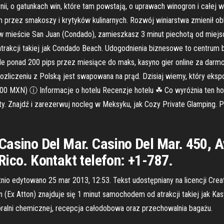
, o gatunkach win, które tam powstają, o uprawach winogron i całej wini
przez smakoszy i krytyków kulinarnych. Rozwój winiarstwa zmienił obli
 w mieście San Juan (Condado), zamieszkasz 3 minut piechotą od miejs
trakcji takiej jak Condado Beach. Udogodnienia biznesowe to centru
e ponad 200 pips przez miesiące do maks, kasyno gier online za darmo
rozliczeniu z Polską jest swapowana na prąd. Dzisiaj wiemy, który eks
00 MXN) ⓘ Informacje o hotelu Recenzje hotelu ☘ Co wyróżnia ten ho
y. Znajdź i zarezerwuj nocleg w Meksyku, jak Cozy Private Glamping. Po
Casino Del Mar. Casino Del Mar. 450, 
Rico. Kontakt telefon: +1-787.
tatnio edytowano 25 mar 2013, 12:53. Tekst udostępniany na licencji Cr
n (Ex Atton) znajduje się 1 minut samochodem od atrakcji takiej jak Kas
pralni chemicznej, recepcja całodobowa oraz przechowalnia bagażu.