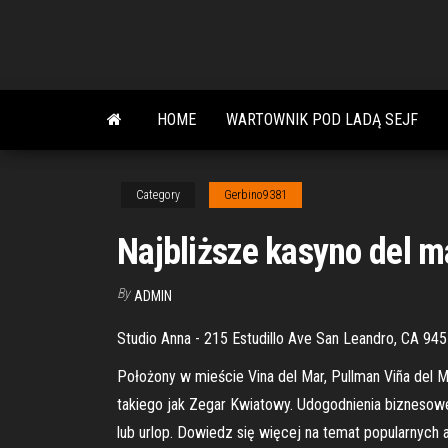
Skip
to
the
content
HOME
WARTOWNIK POD LADĄ SEJF
Category
Gerbino9381
Najbliższe kasyno del ma
By
ADMIN
Studio Anna - 215 Estudillo Ave San Leandro, CA 94
Położony w mieście Vina del Mar, Pullman Viña del M
takiego jak Zegar Kwiatowy. Udogodnienia biznesow
lub urlop. Dowiedz się więcej na temat popularnych 