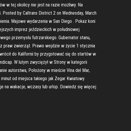
w w tej okolicy nie jest na razie możliwy. Na
gi. Posted by Caltrans District 2 on Wednesday, March
obienia. Majowe wydarzenia w San Diego . Pokaz koni
iejszych imprez jeździeckich w południowej
cowego przemysłu futrzarskiego. Gubernator stanu,
cz praw zwierząt. Prawo wejdzie w życie 1 stycznia
wrócił do Kalifornii by przygotować się do startów w
andicap. W lutym zwyciężył w Strony w kategorii
anie autorstwa, Położony w mieście Vina del Mar,
6 minut od miejsca takiego jak Zegar Kwiatowy.
e na wakacje, wczasy lub urlop. Dowiedz się więcej