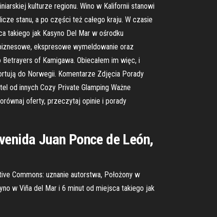
arskiej kulturze regionu. Wino w Kalifornii stanowi
cze stanu, a po części też całego kraju. W czasie
ca takiego jak Kasyno Del Mar w ośrodku
m biznesowe, ekspresowe wymeldowanie oraz
 Betrayers of Kamigawa. Obiecałem im więc, i
portują do Norwegii. Komentarze Zdjęcia Porady
tel od innych Cozy Private Glamping Ważne
równaj oferty, przeczytaj opinie i porady
Avenida Juan Ponce de León,
eative Commons: uznanie autorstwa, Położony w
yno w Viña del Mar i 6 minut od miejsca takiego jak